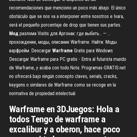
recomendaciones que menciono un poco más abajo. El único
obstáculo que se nos va a interponer entre nosotros e Ivara,
será el pequeño porcentaje de drop que tienen sus partes.
Мод
разлома Visitis для Аргонак: где выбить... — …
прохождение, моды, описание Warframe. Найти: Моды
варфрейм. Descargar
Warframe
Gratis para Windows
Descargar Warframe para PC gratis - Entra al futurista mundo
de Warframe, y acaba con todo.Nota: Programas-GRATIS.net
no ofrecerá bajo ningún concepto claves, serials, cracks,
keygens o similares de Warframe como se recoge en la
normativa de propiedad intelectual.
Warframe en 3DJuegos: Hola a
todos Tengo de warframe a
excalibur y a oberon, hace poco