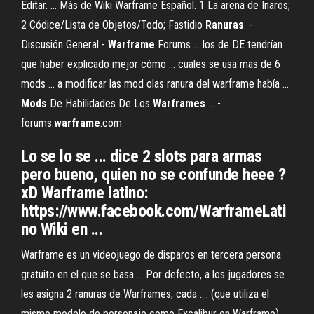
Editar. ... Más de Wiki Warframe Español. 1 La arena de Inaros;
2 Códice/Lista de Objetos/Todo; Fastidio
Ranuras
. -
Discusión General -
Warframe
Forums ... los de DE tendrían
que haber explicado mejor cómo ... cuales se usa mas de 6
mods ... a modificar las mod olas ranura del warframe había ...
Mods
De Habilidades De Los
Warframes
... -
forums.
warframe
.com
Lo se lo se ... dice 2 slots para armas
pero bueno, quien no se confunde heee ?
xD Warframe latino:
https://www.facebook.com/WarframeLati
no Wiki en ...
Warframe es un videojuego de disparos en tercera persona
gratuito en el que se basa ... Por defecto, a los jugadores se
les asigna 2 ranuras de Warframes, cada .... (que utiliza el
mismo modelo de personaje como Excalibur en Warframe), ....