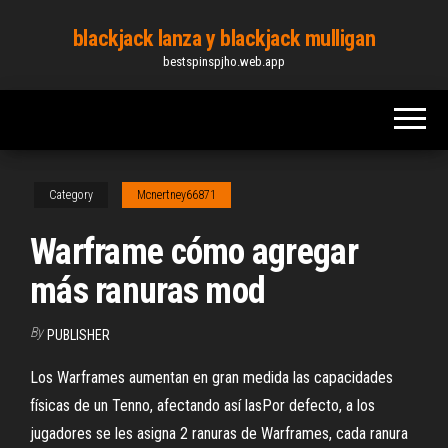
Skip
blackjack lanza y blackjack mulligan
to
bestspinspjho.web.app
the
content
Category
Mcnertney66871
Warframe cómo agregar
más ranuras mod
By
PUBLISHER
Los Warframes aumentan en gran medida las capacidades
físicas de un Tenno, afectando así lasPor defecto, a los
jugadores se les asigna 2 ranuras de Warframes, cada ranura