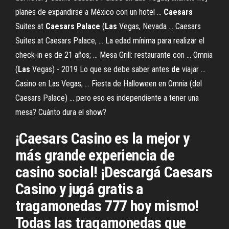
planes de expandirse a México con un hotel ...
Caesars
Suites at
Caesars
Palace
(
Las
Vegas, Nevada ... Caesars
Suites at Caesars Palace, ... La edad mínima para realizar el
check-in es de 21 años; ... Mesa Grill: restaurante con ... Omnia
(
Las
Vegas) - 2019 Lo que se debe saber antes
de
viajar ...
Casino en Las Vegas; ... Fiesta de Halloween en Omnia (del
Caesars Palace) ... pero eso es independiente a tener una
mesa? Cuánto dura el show?
¡Caesars Casino es la mejor y
más grande experiencia de
casino social! ¡Descargá Caesars
Casino y jugá gratis a
tragamonedas 777 hoy mismo!
Todas las tragamonedas que