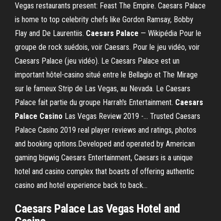
Vegas restaurants present: Feast The Empire. Caesars Palace
is home to top celebrity chefs like Gordon Ramsay, Bobby
Flay and De Laurentiis.
Caesars
Palace
— Wikipédia Pour le
groupe de rock suédois, voir Caesars. Pour le jeu vidéo, voir
Caesars Palace (jeu vidéo). Le Caesars Palace est un
important hôtel-casino situé entre le Bellagio et The Mirage
sur le fameux Strip de Las Vegas, au Nevada. Le Caesars
Palace fait partie du groupe Harrah's Entertainment.
Caesars
Palace
Casino
Las Vegas Review 2019 -… Trusted Caesars
Palace Casino 2019 real player reviews and ratings, photos
and booking options.Developed and operated by American
gaming bigwig Caesars Entertainment, Caesars is a unique
hotel and casino complex that boasts of offering authentic
casino and hotel experience back to back...
Caesars
Palace
Las Vegas Hotel and