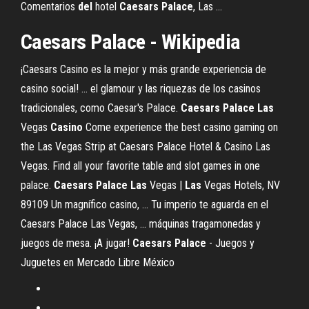
Comentarios
del
hotel
Caesars
Palace
, Las ...
Caesars
Palace
- Wikipedia
¡Caesars Casino es la mejor y más grande experiencia de
casino social! ... el glamour y las riquezas de los casinos
tradicionales, como Caesar's Palace.
Caesars
Palace
Las
Vegas
Casino
Come experience the best casino gaming on
the Las Vegas Strip at Caesars Palace Hotel & Casino Las
Vegas. Find all your favorite table and slot games in one
palace.
Caesars
Palace
Las
Vegas |
Las
Vegas Hotels, NV
89109 Un magnífico casino, ... Tu imperio te aguarda en el
Caesars Palace Las Vegas, ... máquinas tragamonedas y
juegos de mesa. ¡A jugar!
Caesars
Palace
- Juegos y
Juguetes en Mercado Libre México