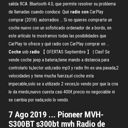
salida RCA. Bluetooth 4.0, que permite resolver su problema
de llamadas cuando conduce. Qué
radio
con
CarPlay
comprar (2018): autorradios ... Si no quieres comprarte un
coche nuevo con un sofisticado ordenador de a bordo, en
este artículo te mostramos todas las posibilidades que
CarPlay te ofrece y qué radio con CarPlay comprar en ...
Coche
usb
radio
【 OFERTAS Septiembre 】 | Clasf Se
vende coche jeep a bateria,tiene mando a distancia para
controlarlo tu,lector usb,radio mp3 y radio fm es una pasada,2
velocidades y tiene mucha fuerza,el coche esta
impecable,solo se a utilizado 2 veces,lo vendo por que la cria
le da miedo,nuevo cuesta casi 400€.precio no negociable ni
se cambia por nada,solo lo vendo.
7 Ago 2019 ... Pioneer MVH-
S300BT s300bt mvh Radio de