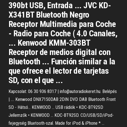
390bt USB, Entrada ... JVC KD-
X341BT Bluetooth Negro
Receptor Multimedia para Coche
- Radio para Coche ( 4.0 Canales,
... Kenwood KMM-303BT
Receptor de medios digital con
Bluetooth ... Función similar a la
que ofrece el lector de tarjetas
SD, con el que ...
Kapcsolat: 06 30 936 8317 | info@autoradiokeret.hu. Belépés
| .... Kenwood DNX7150DAB 2DIN DVD DAB Bluetooth Front
SD - Hátsó… KENWOOD ... USB rádiók • KDC-BT92SD
Jellemzők • KENWOOD ... KDC-BT92SD. CD/USB/SD/iPod-
fejegység Bluetooth-szal. Made for iPod & iPhone * ...