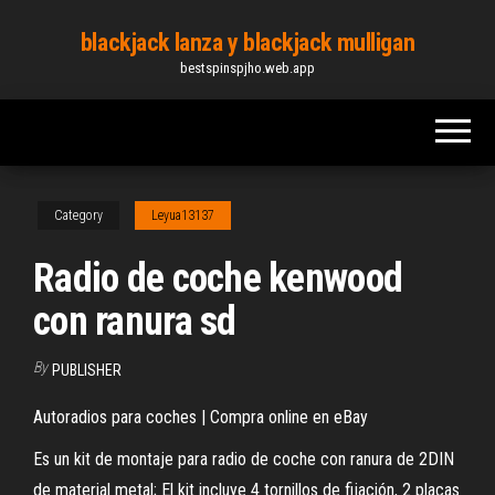
Skip
blackjack lanza y blackjack mulligan
to
bestspinspjho.web.app
the
content
Category
Leyua13137
Radio de coche kenwood
con ranura sd
By
PUBLISHER
Autoradios para coches | Compra online en eBay
Es un kit de montaje para radio de coche con ranura de 2DIN
de material metal; El kit incluye 4 tornillos de fijación, 2 placas