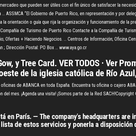
 mercadeo que pueden ser útiles con el fin único de satisfacer la nec
.. ASSMCA “El Gobierno de Puerto Rico, en representación y por delegac
 la orientación o guía que rija la organización y funcionamiento de la pr
n ... Compañía de Turismo de Puerto Rico Contacte a la Compañía de Tu
io; Ofertas + Haciendo Negocios. ... Centros de Información; Oficina Cent
n ; Dirección Postal: PO Box ... www.aya.go.cr
Gow, y Tree Card. VER TODOS · Ver Prom
este de la iglesia católica de Río Azul,
700 oficinas de ABANCA en toda España. Encuentra tu oficina o cajero 
el mes. ¡Agenda una visita! ¡Somos parte de la Red SACH!Copyright © 2
stá en París. — The company's headquarters are in
 lista de estos servicios y ponerla a disposición 