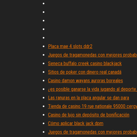
Placa mae 4 slots ddr2
Juegos de tragamonedas con mejores probabi
Seneca buffalo creek casino blackjack
Sitios de poker con dinero real canadá
Casino damon wayans auroras boreales
¿es posible ganarse la vida jugando al deporte
Las ranuras en la placa angular se dan para
Tienda de casino 19 rue nationale 95000 cerg
Casino de lujo sin depósito de bonificación
Cómo aplicar black jack dpm
Juegos de tragamonedas con mejores probabi