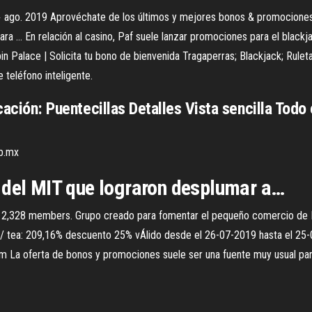
 ago. 2019 Aprovéchate de los últimos y mejores bonos & promociones 
 ... En relación al casino, Paf suele lanzar promociones para el blackjac
in Palace | Solicita tu bono de bienvenida Tragaperras; Blackjack; Ruleta
 teléfono inteligente.
icación: Puentecillas Detalles Vista sencilla Todo
ob.mx
 del MIT que lograron desplumar a…
,328 members. Grupo creado para fomentar el pequeño comercio de Lar
 tea: 209,16% descuento 25% vÁlido desde el 26-07-2019 hasta el 25-08
 La oferta de bonos y promociones suele ser una fuente muy usual para ..