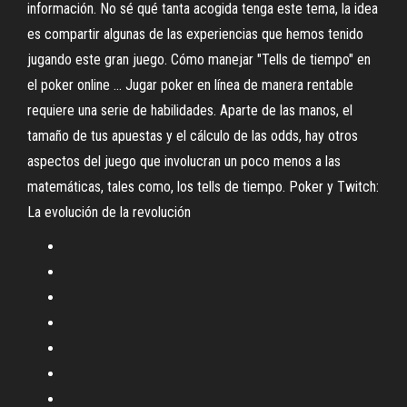
información. No sé qué tanta acogida tenga este tema, la idea
es compartir algunas de las experiencias que hemos tenido
jugando este gran juego. Cómo manejar "Tells de tiempo" en
el poker online ... Jugar poker en línea de manera rentable
requiere una serie de habilidades. Aparte de las manos, el
tamaño de tus apuestas y el cálculo de las odds, hay otros
aspectos del juego que involucran un poco menos a las
matemáticas, tales como, los tells de tiempo. Poker y Twitch:
La evolución de la revolución