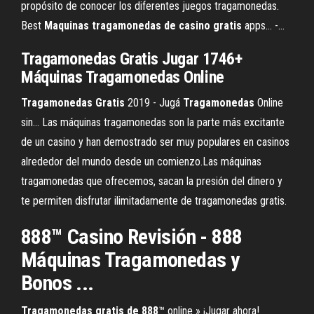
propósito de conocer los diferentes juegos tragamonedas.
Best
Maquinas
tragamonedas
de
casino
gratis
apps... -…
Tragamonedas
Gratis
Jugar 1746+
Máquinas Tragamonedas
Online
Tragamonedas
Gratis
2019 - Jugá
Tragamonedas
Online
sin… Las máquinas tragamonedas son la parte más excitante
de un casino y han demostrado ser muy populares en casinos
alrededor del mundo desde un comienzo.Las máquinas
tragamonedas que ofrecemos, sacan la presión del dinero y
te permiten disfrutar ilimitadamente de tragamonedas gratis.
888
™
Casino
Revisión -
888
Máquinas
Tragamonedas
y
Bonos ...
Tragamonedas
gratis
de
888
™ online » ¡Jugar ahora!