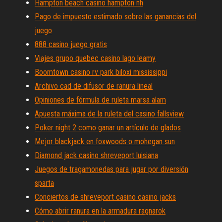
Hampton beach casino hampton nh
Pago de impuesto estimado sobre las ganancias del
juego
888 casino juego gratis
Viajes grupo quebec casino lago leamy
Boomtown casino rv park biloxi mississippi
Archivo cad de difusor de ranura lineal
Opiniones de fórmula de ruleta marsa alam
Apuesta máxima de la ruleta del casino fallsview
Poker night 2 como ganar un artículo de glados
Mejor blackjack en foxwoods o mohegan sun
Diamond jack casino shreveport luisiana
Juegos de tragamonedas para jugar por diversión
sparta
Conciertos de shreveport casino casino jacks
Cómo abrir ranura en la armadura ragnarok