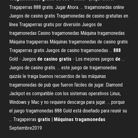
Tragaperras 888 gratis. Jugar Ahora. ... tragamonedas online
Juegos de casino gratis Tragamonedas de casino gratuitas en
línea Tragaperras gratis por diversión Juegos de
tragamonedas Casino tragamonedas Máquina tragamonedas
Máquina tragaperras Máquinas tragamonedas de casino gratis
Tragaperras gratis Juegos de casino tragamonedas ...
888
Gold - Juegos
de
casino
gratis
- Los mejores juegos
de
...
Juegos de casino gratis. ... este juego de tragamonedas
quizás le traiga buenos recuerdos de las máquinas
tragamonedas de pub que fueron fáciles de jugar. Diamond
Jackpot es compatible con los sistemas operativos Linux,
Windows y Mac y no requiere descarga para jugar. ... porque
el juego tragamonedas 888 Gold está diseñado para reunir su
... Tragaperras
gratis
|
Máquinas
tragamonedas
Septiembre2019