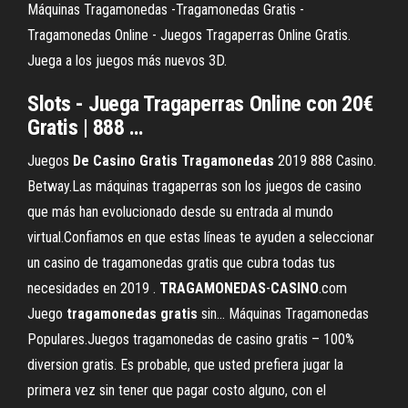
Máquinas Tragamonedas -Tragamonedas Gratis -
Tragamonedas Online - Juegos Tragaperras Online Gratis.
Juega a los juegos más nuevos 3D.
Slots - Juega Tragaperras Online con 20€
Gratis
|
888
…
Juegos
De
Casino
Gratis
Tragamonedas
2019 888 Casino.
Betway.Las máquinas tragaperras son los juegos de casino
que más han evolucionado desde su entrada al mundo
virtual.Confiamos en que estas líneas te ayuden a seleccionar
un casino de tragamonedas gratis que cubra todas tus
necesidades en 2019 .
TRAGAMONEDAS
-
CASINO
.com
Juego
tragamonedas
gratis
sin... Máquinas Tragamonedas
Populares.Juegos tragamonedas de casino gratis – 100%
diversion gratis. Es probable, que usted prefiera jugar la
primera vez sin tener que pagar costo alguno, con el