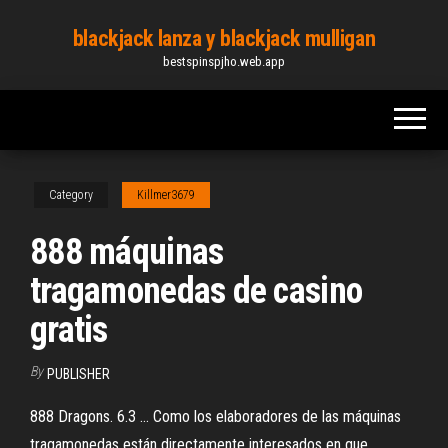
Skip
blackjack lanza y blackjack mulligan
to
bestspinspjho.web.app
the
content
Category
Killmer3679
888 máquinas
tragamonedas de casino
gratis
By
PUBLISHER
888 Dragons. 6.3 ... Como los elaboradores de las máquinas
tragamonedas están directamente interesados en que