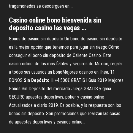
tragamonedas se descarguen en ...
Casino online bono bienvenida sin
deposito casino las vegas ...
Bonos de casino sin depósito Un bono de casino sin depósito
es la mejor opción que tenemos para jugar sin riesgo.Cómo
conseguir el bono sin depósito de Caliente Casino. Este
casino online, de los más fiables y seguros de México, regala
a todos sus usuarios un bonoMejores casinos en línea. 11
BONOS
Sin
Depósito
lll +4.500€ GRATIS l Guía 2019 Mejores
Bonos Sin Depósito del mercado Juega GRATIS y gana
SEGURO apuestas deportivas, poker y casino online
Actualizados a diario 2019. Es posible, y la respuesta son los
bonos sin depósito. Son promociones que realizan las casas
de apuestas deportivas y casinos online...