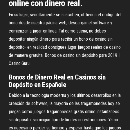
online con dinero real.
En su lugar, sencillamente se suscriben, obtienen el código del
bono desde nuestra página web, descargan el software y
comienzan a jugar en línea. Tal como suena, no debes
depositar ningún dinero para recibir un bono de casino sin
depósito- en realidad consigues jugar juegos reales de casino
de manera gratuita. Bonos de casino sin depósito para 2019 |
Casino.Guru
Bonos de Dinero Real en Casinos sin
Depósito en Españole
Debido a la tecnología moderna y los últimos desarrollos en la
creación de software, la mayoría de las tragamonedas hoy se
juegan como juegos tragamonedas gratis online instantáneos
sin depósito, sin ningún tipo de límites ni restricciones. Ya no
es necesario perder su tiempo y esperar hasta que los juegos