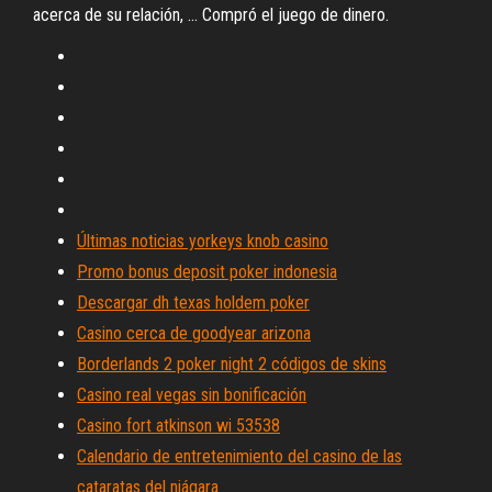
acerca de su relación, ... Compró el juego de dinero.
Últimas noticias yorkeys knob casino
Promo bonus deposit poker indonesia
Descargar dh texas holdem poker
Casino cerca de goodyear arizona
Borderlands 2 poker night 2 códigos de skins
Casino real vegas sin bonificación
Casino fort atkinson wi 53538
Calendario de entretenimiento del casino de las
cataratas del niágara