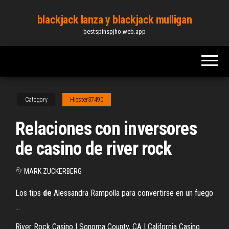
Skip
blackjack lanza y blackjack mulligan
to
bestspinspjho.web.app
the
content
Category
Hiester37490
Relaciones con inversores
de casino de river rock
By
MARK ZUCKERBERG
Los tips
de
Alessandra Rampolla para convertirse en un fuego
...
River Rock Casino | Sonoma County, CA | California Casino