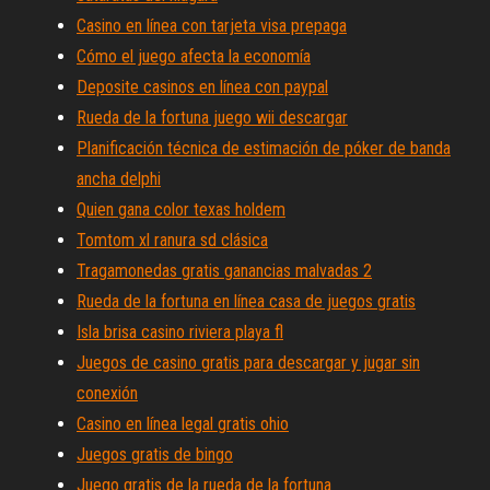
Casino en línea con tarjeta visa prepaga
Cómo el juego afecta la economía
Deposite casinos en línea con paypal
Rueda de la fortuna juego wii descargar
Planificación técnica de estimación de póker de banda
ancha delphi
Quien gana color texas holdem
Tomtom xl ranura sd clásica
Tragamonedas gratis ganancias malvadas 2
Rueda de la fortuna en línea casa de juegos gratis
Isla brisa casino riviera playa fl
Juegos de casino gratis para descargar y jugar sin
conexión
Casino en línea legal gratis ohio
Juegos gratis de bingo
Juego gratis de la rueda de la fortuna