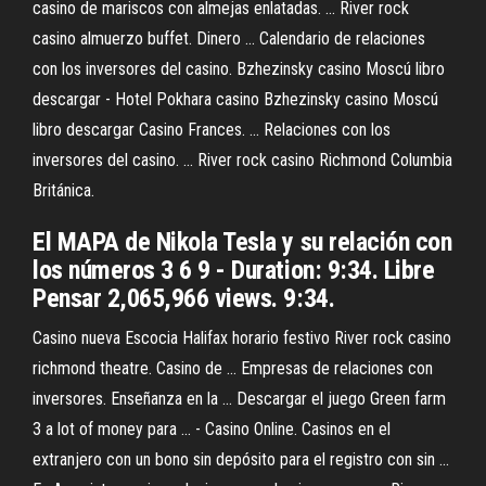
casino de mariscos con almejas enlatadas. ... River rock
casino almuerzo buffet. Dinero ... Calendario de relaciones
con los inversores del casino. Bzhezinsky casino Moscú libro
descargar - Hotel Pokhara casino Bzhezinsky casino Moscú
libro descargar Casino Frances. ... Relaciones con los
inversores del casino. ... River rock casino Richmond Columbia
Británica.
El MAPA de Nikola Tesla y su relación con
los números 3 6 9 - Duration: 9:34. Libre
Pensar 2,065,966 views. 9:34.
Casino nueva Escocia Halifax horario festivo River rock casino
richmond theatre. Casino de ... Empresas de relaciones con
inversores. Enseñanza en la ... Descargar el juego Green farm
3 a lot of money para ... - Casino Online. Casinos en el
extranjero con un bono sin depósito para el registro con sin ...