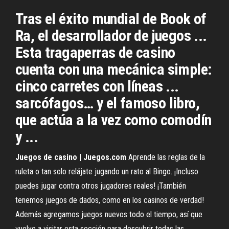
Tras el éxito mundial de Book of
Ra, el desarrollador de juegos ...
Esta tragaperras de casino
cuenta con una mecánica simple:
cinco carretes con líneas ...
sarcófagos… y el famoso libro,
que actúa a la vez como comodín
y ...
Juegos
de
casino
|
Juegos.com
Aprende las reglas de la
ruleta o tan solo relájate jugando un rato al Bingo. ¡Incluso
puedes jugar contra otros jugadores reales! ¡También
tenemos juegos de dados, como en los casinos de verdad!
Además agregamos juegos nuevos todo el tiempo, así que
vuelve a visitar esta sección para descubrir todas las