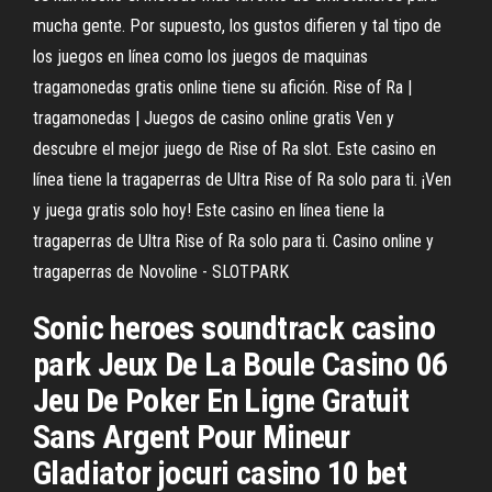
mucha gente. Por supuesto, los gustos difieren y tal tipo de
los juegos en línea como los juegos de maquinas
tragamonedas gratis online tiene su afición. Rise of Ra |
tragamonedas | Juegos de casino online gratis Ven y
descubre el mejor juego de Rise of Ra slot. Este casino en
línea tiene la tragaperras de Ultra Rise of Ra solo para ti. ¡Ven
y juega gratis solo hoy! Este casino en línea tiene la
tragaperras de Ultra Rise of Ra solo para ti. Casino online y
tragaperras de Novoline - SLOTPARK
Sonic heroes soundtrack casino
park Jeux De La Boule Casino 06
Jeu De Poker En Ligne Gratuit
Sans Argent Pour Mineur
Gladiator jocuri casino 10 bet