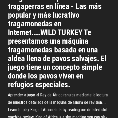
tragaperras en línea - Las más
popular y más lucrativo
tragamonedas en
Internet....WILD TURKEY Te
presentamos una máquina
tragamonedas basada en una
aldea llena de pavos salvajes. El
juego tiene un concepto simple
donde los pavos viven en
refugios especiales.
Aprender a jugar al Rey de África ranuras mediante la lectura
de nuestros detallada de la máquina de ranura de revisión. ...
Learn to play King of Africa slots by reading our detailed slot
machine review. King of Africa is a slot machine you can play