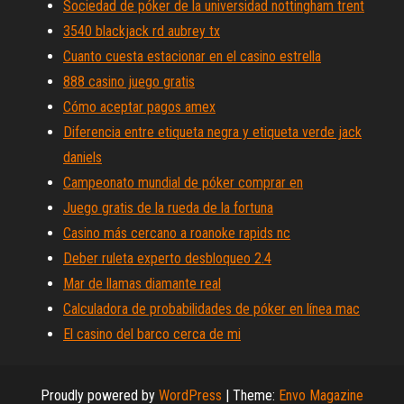
Sociedad de póker de la universidad nottingham trent
3540 blackjack rd aubrey tx
Cuanto cuesta estacionar en el casino estrella
888 casino juego gratis
Cómo aceptar pagos amex
Diferencia entre etiqueta negra y etiqueta verde jack
daniels
Campeonato mundial de póker comprar en
Juego gratis de la rueda de la fortuna
Casino más cercano a roanoke rapids nc
Deber ruleta experto desbloqueo 2.4
Mar de llamas diamante real
Calculadora de probabilidades de póker en línea mac
El casino del barco cerca de mi
Proudly powered by
WordPress
|
Theme:
Envo Magazine