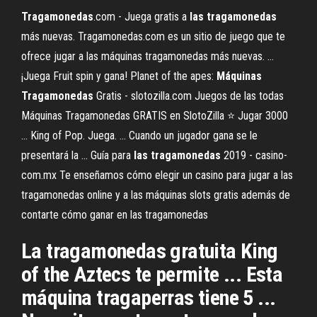
Tragamonedas
.com - Juega gratis a
las
tragamonedas
más nuevas. Tragamonedas.com es un sitio de juego que te
ofrece jugar a las máquinas tragamonedas más nuevas. ...
¡Juega Fruit spin y gana! Planet of the apes:
Máquinas
Tragamonedas
Gratis - slotozilla.com Juegos de las todas
Máquinas Tragamonedas GRATIS en SlotoZilla ⭐ Jugar 3000
... King of Pop. Juega. ... Cuando un jugador gana se le
presentará la ... Guía para
las
tragamonedas
2019 - casino-
com.mx Te enseñamos cómo elegir un casino para jugar a las
tragamonedas online y a las máquinas slots gratis además de
contarte cómo ganar en las tragamonedas
La tragamonedas gratuita King
of the Aztecs te permite ... Esta
máquina tragaperras tiene 5 ...