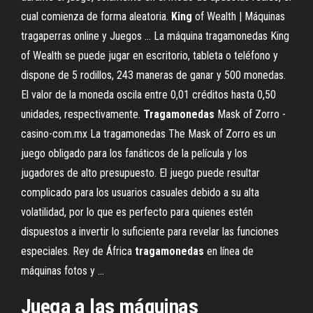
cual comienza de forma aleatoria.
King
of Wealth | Máquinas
tragaperras online y Juegos ... La máquina tragamonedas King
of Wealth se puede jugar en escritorio, tableta o teléfono y
dispone de 5 rodillos, 243 maneras de ganar y 500 monedas.
El valor de la moneda oscila entre 0,01 créditos hasta 0,50
unidades, respectivamente.
Tragamonedas
Mask of Zorro -
casino-com.mx La tragamonedas The Mask of Zorro es un
juego obligado para los fanáticos de la película y los
jugadores de alto presupuesto. El juego puede resultar
complicado para los usuarios casuales debido a su alta
volatilidad, por lo que es perfecto para quienes estén
dispuestos a invertir lo suficiente para revelar las funciones
especiales. Rey de África
tragamonedas
en línea de
máquinas fotos y ...
Juega a las máquinas