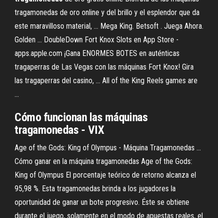
tragamonedas de oro online y del brillo y el esplendor que da
este maravilloso material, ... Mega King. Betsoft . Juega Ahora.
Golden ... ‎DoubleDown Fort Knox Slots en App Store -
apps.apple.com ‎¡Gana ENORMES BOTES en auténticas
tragaperras de Las Vegas con las máquinas Fort Knox! Gira
las tragaperras del casino, ... All of the King Reels games are
...
Cómo funcionan
las
máquinas
tragamonedas
- VIX
Age of the Gods: King of Olympus - Máquina Tragamonedas ...
Cómo ganar en la máquina tragamonedas Age of the Gods:
King of Olympus El porcentaje teórico de retorno alcanza el
95,98 %. Esta tragamonedas brinda a los jugadores la
oportunidad de ganar un bote progresivo. Éste se obtiene
durante el juego, solamente en el modo de apuestas reales, el