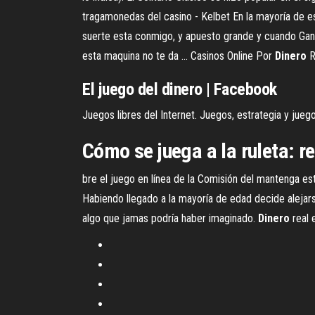
tragamonedas del casino - Kelbet En la mayoría de esto
suerte esta conmigo, y apuesto grande y cuando Gano
esta maquina no te da ... Casinos Online Por
Dinero
R
El
juego
del
dinero
| Facebook
Juegos libres del Internet. Juegos, estrategia y jue
Cómo se juega a la ruleta: re
bre el juego en línea de la Comisión del mantenga est
Habiendo llegado a la mayoría de edad decide alejars
algo que jamas podría haber imaginado.
Dinero
real 