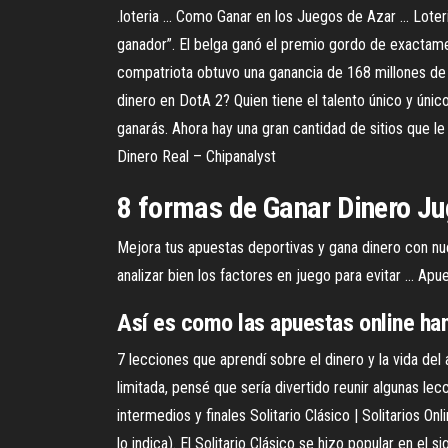
.loteria ... Como Ganar en los Juegos de Azar ... Lot
ganador”. El belga ganó el premio gordo de exactame
compatriota obtuvo una ganancia de 168 millones de 
dinero en DotA 2? Quien tiene el talento único y únic
ganarás. Ahora hay una gran cantidad de sitios que le
Dinero Real – Chipanalyst
8 formas de Ganar Dinero Ju
Mejora tus apuestas deportivas y gana dinero con nuest
analizar bien los factores en juego para evitar ... Apu
Así es como las apuestas online han
7 lecciones que aprendí sobre el dinero y la vida de
limitada, pensé que sería divertido reunir algunas lec
intermedios y finales Solitario Clásico | Solitarios 
lo indica). El Solitario Clásico se hizo popular en el