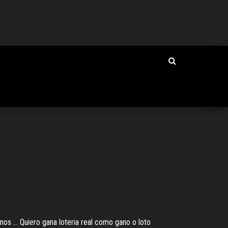
os ... Quiero gana loteria real como gano o loto