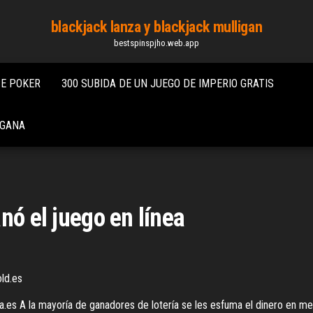
blackjack lanza y blackjack mulligan
bestspinspjho.web.app
CE POKER
300 SUBIDA DE UN JUEGO DE IMPERIO GRATIS
 GANA
nó el juego en línea
ld.es
a.es A la mayoría de ganadores de lotería se les esfuma el dinero en men