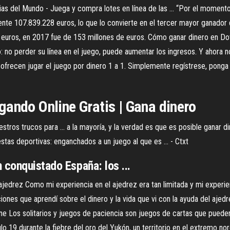
erias del Mundo - Juega y compra lotes en línea de las ... “Por el momen
nte 107.839.228 euros, lo que lo convierte en el tercer mayor ganador 
euros, en 2017 fue de 153 millones de euros. Cómo ganar dinero en Dot
o: no perder su línea en el juego, puede aumentar los ingresos. Y ahora 
 ofrecen jugar el juego por dinero 1 a 1. Simplemente regístrese, ponga 
gando Online Gratis | Gana dinero
ros trucos para ... a la mayoría, y la verdad es que es posible ganar dine
estas deportivas: enganchados a un juego al que es ... - Ctxt
 conquistado España: los ...
l ajedrez Como mi experiencia en el ajedrez era tan limitada y mi exper
ciones que aprendí sobre el dinero y la vida que vi con la ayuda del ajed
Online Los solitarios y juegos de paciencia son juegos de cartas que pu
 siglo 19 durante la fiebre del oro del Yukón, un territorio en el extremo 