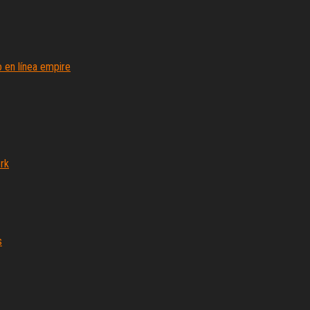
o en línea empire
rk
s