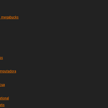
e megabucks
ss
computadora
scua
tional
atis