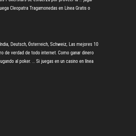
. Juega Cleopatra Tragamonedas en Línea Gratis o
. India, Deutsch, Österreich, Schweiz, Las mejores 10
nero de verdad de todo internet. Como ganar dinero
ugando al poker. ... Si juegas en un casino en línea