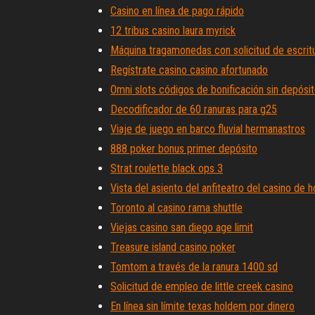
Casino en línea de pago rápido
12 tribus casino laura myrick
Máquina tragamonedas con solicitud de escrit
Regístrate casino casino afortunado
Omni slots códigos de bonificación sin depósi
Decodificador de 60 ranuras para g25
Viaje de juego en barco fluvial hermanastros
888 poker bonus primer depósito
Strat roulette black ops 3
Vista del asiento del anfiteatro del casino de 
Toronto al casino rama shuttle
Viejas casino san diego age limit
Treasure island casino poker
Tomtom a través de la ranura 1400 sd
Solicitud de empleo de little creek casino
En línea sin límite texas holdem por dinero