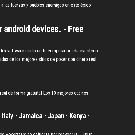
 a las fuerzas y pueblos enemigos en este épico
 android devices. - Free
stro software gratis en tu computadora de escritorio
adas de los mejores sitios de poker con dinero real
 real de forma gratuita! Los 10 mejores casinos
· Italy · Jamaica · Japan · Kenya ·
s Pokerstars se esfuerza por proveer la ... jugar