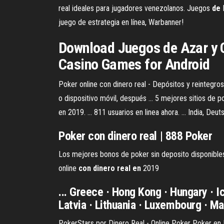
real ideales para jugadores venezolanos.
Juegos
de
juego de estrategia en línea, Warbanner!
Download Juegos de Azar y Ca
Casino Games for Android
Poker online con dinero real - Depósitos y reintegro
o dispositivo móvil, después ... 5 mejores sitios de
en 2019. ... 811 usuarios en linea ahora. ... India, Deu
Poker
con
dinero
real
| 888
Poker
Los mejores bonos de poker sin deposito disponibles 
online
con
dinero
real
en
2019
... Greece · Hong Kong · Hungary · Ice
Latvia · Lithuania · Luxembourg · Mal
PokerStars por Dinero Real - Online Poker Poker en L