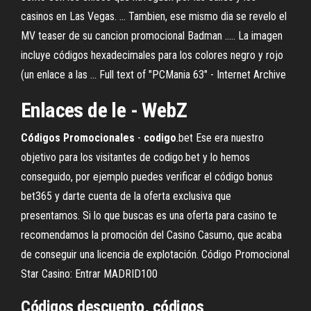
casinos en Las Vegas. ... Tambien, ese mismo dia se revelo el
MV teaser de su cancion promocional Badman ..... La imagen
incluye códigos hexadecimales para los colores negro y rojo
(un enlace a las ... Full text of "PCMania 63" - Internet Archive
Enlaces de le - WebZ
Códigos
Promocionales
-
codigo
.bet Ese era nuestro
objetivo para los visitantes de codigo.bet y lo hemos
conseguido, por ejemplo puedes verificar el código bonus
bet365 y darte cuenta de la oferta exclusiva que
presentamos. Si lo que buscas es una oferta para casino te
recomendamos la promoción del Casino Casumo, que acaba
de conseguir una licencia de explotación. Código Promocional
Star Casino: Entrar MADRID100
Códigos descuento, códigos