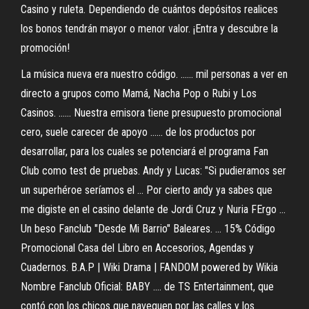
Casino y ruleta. Dependiendo de cuántos depósitos realices
los bonos tendrán mayor o menor valor. ¡Entra y descubre la
promoción!
La música nueva era nuestro código. ...... mil personas a ver en
directo a grupos como Mamá, Nacha Pop o Rubi y Los
Casinos. ...... Nuestra emisora tiene presupuesto promocional
cero, suele carecer de apoyo ...... de los productos por
desarrollar, para los cuales se potenciará el programa Fan
Club como test de pruebas. Andy y Lucas: "Si pudieramos ser
un superhéroe seríamos el ... Por cierto andy ya sabes que
me digiste en el casino delante de Jordi Cruz y Nuria FErgo ...
Un beso Fanclub "Desde Mi Barrio" Baleares. ... 15% Código
Promocional Casa del Libro en Accesorios, Agendas y
Cuadernos. B.A.P | Wiki Drama | FANDOM powered by Wikia
Nombre Fanclub Oficial: BABY .... de TS Entertainment, que
contó con los chicos que naveguen por las calles y los