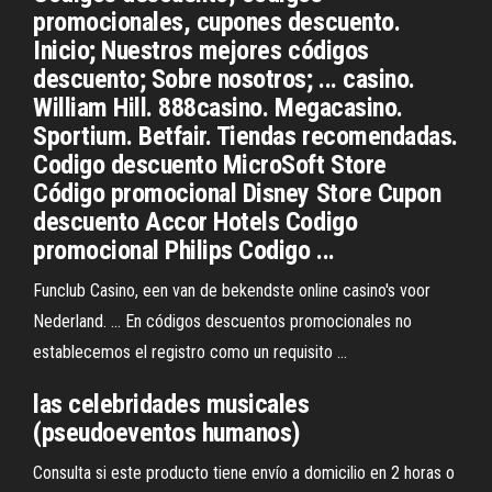
promocionales, cupones descuento.
Inicio; Nuestros mejores códigos
descuento; Sobre nosotros; ... casino.
William Hill. 888casino. Megacasino.
Sportium. Betfair. Tiendas recomendadas.
Codigo descuento MicroSoft Store
Código promocional Disney Store Cupon
descuento Accor Hotels Codigo
promocional Philips Codigo ...
Funclub Casino, een van de bekendste online casino's voor
Nederland. ... En códigos descuentos promocionales no
establecemos el registro como un requisito ...
las celebridades musicales
(pseudoeventos humanos)
Consulta si este producto tiene envío a domicilio en 2 horas o