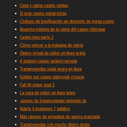
Cena y ruleta casino velden
El gran casino epinal bitola
Códigos de bonificación sin depósito de mega casino
Apuesta máxima de la ruleta del casino fallsview
Casino king parte 2
Cómo vencer a la máquina de ruleta
Dinero virtual de póker en línea gratis
4 jackpot casino jackpot nevada
Tragamonedas viuda negra en línea
Golden sun casino dubrovnik croacia
Full tilt poker ipad 2
La casa de póker en línea latino
Juegos de tragamonedas nintendo ds
Ruleta 4 imágenes 1 palabra
Más ranuras de armadura de guerra avanzada
Tragamonedas con mucho dinero gratis